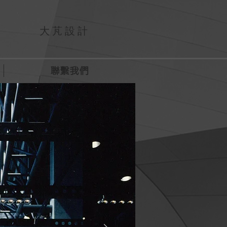
大 芃 設 計
聯繫我們