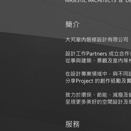
MAJESTIC ARCHITECTS & DE
簡介
大芃室內裝修設計有限公司
設計工作Partners 成立合
從事與建築、景觀及室內等
在設計專業領域中，與不同設計
分享Project 的創作砥勵
致力於環保、節能、減廢及
呈現更多美好的空間設計及環境
​服務