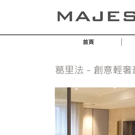
首頁
葛里法－創意輕奢