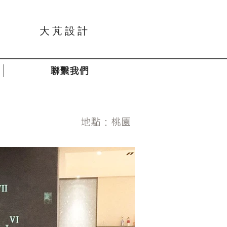
大 芃 設 計
聯繫我們
地點：桃園